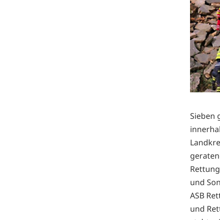
Sieben 
innerha
Landkre
geraten
Rettung
und Son
ASB Rett
und Ret