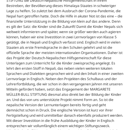
STIFTUNG die Deutsch-Nepalische Hilfsgemeinschaft in ihrem
Bestreben, der Bevölkerung dieses Himalaya-Staates in schwieriger
Lage zu helfen. So zuletzt bei dem Ausbruch der Corona-Pandemie, die
Nepal hart getroffen hatte. Doch die Hilfe in akuter Not ist das eine – die
finanzielle Unterstützung in die Bildung von klein auf das andere. Denn
es gilt der Satz: die Kinder sind die Zukunft! Damit die Kinder Nepals sich
weltweit informieren und später, wenn sie größer werden auch agieren
können, haben wir eine Investition in zwei Lernvorlagen von Klasse 5
getätigt, die in Nepali und Englisch verfasst sind. Englisch wird in vielen
Staaten als erste Fremdsprache in den Schulen gelehrt und ist die
offizielle Sprache der meisten internationalen Organisationen. Daher ist
das Projekt der Deutsch-Nepalischen Hilfsgemeinschaft für diese
Unterlagen zum Unterricht für die Kinder zweisprachig angelegt. Es
lehrt den ersten Stoff in Nepali, das neben vielen weiteren lokalen
Sprachen und Dialekten gesprochen wird und den Inhalt in einer zweiten
Lernvorlage in Englisch. Neben den Projekten des Schulbaus und der
Lehrerfortbildung, die wir schon in den vergangenen Jahren mit unseren
Mitteln gefördert haben, setzt das Engagement der MARGARETE
MÜLLER-BULL STIFTUNG diesmal also direkt bei der Bildung der Kinder
an. Und das von uns unterstützte Projekt nimmt Form an. So ist die
nepalische Version der Lernunterlagen bereits fertig und geht
demnächst schon in Druck. Die englische Version ist kurz vor ihrer
Fertigstellung und wird unmittelbar danach ebenfalls produziert werden.
Mit dieser Investition in die frühe Ausbildung der Kinder in Englisch
entsprechen wir vollumfänglich einem wichtigen Stiftungszweck.