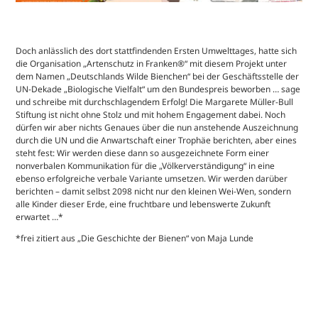
Doch anlässlich des dort stattfindenden Ersten Umwelttages, hatte sich
die Organisation „Artenschutz in Franken®“ mit diesem Projekt unter
dem Namen „Deutschlands Wilde Bienchen“ bei der Geschäftsstelle der
UN-Dekade „Biologische Vielfalt“ um den Bundespreis beworben … sage
und schreibe mit durchschlagendem Erfolg! Die Margarete Müller-Bull
Stiftung ist nicht ohne Stolz und mit hohem Engagement dabei. Noch
dürfen wir aber nichts Genaues über die nun anstehende Auszeichnung
durch die UN und die Anwartschaft einer Trophäe berichten, aber eines
steht fest: Wir werden diese dann so ausgezeichnete Form einer
nonverbalen Kommunikation für die „Völkerverständigung“ in eine
ebenso erfolgreiche verbale Variante umsetzen. Wir werden darüber
berichten – damit selbst 2098 nicht nur den kleinen Wei-Wen, sondern
alle Kinder dieser Erde, eine fruchtbare und lebenswerte Zukunft
erwartet …*
*frei zitiert aus „Die Geschichte der Bienen“ von Maja Lunde