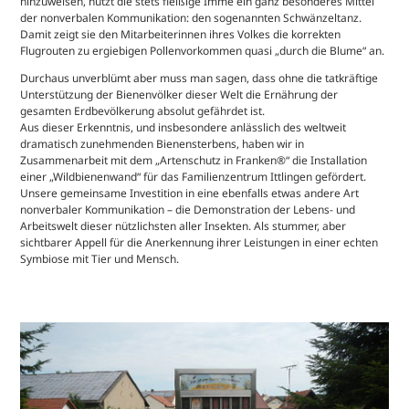
hinzuweisen, nutzt die stets fleißige Imme ein ganz besonderes Mittel
der nonverbalen Kommunikation: den sogenannten Schwänzeltanz.
Damit zeigt sie den Mitarbeiterinnen ihres Volkes die korrekten
Flugrouten zu ergiebigen Pollenvorkommen quasi „durch die Blume“ an.
Durchaus unverblümt aber muss man sagen, dass ohne die tatkräftige
Unterstützung der Bienenvölker dieser Welt die Ernährung der
gesamten Erdbevölkerung absolut gefährdet ist.
Aus dieser Erkenntnis, und insbesondere anlässlich des weltweit
dramatisch zunehmenden Bienensterbens, haben wir in
Zusammenarbeit mit dem „Artenschutz in Franken®“ die Installation
einer „Wildbienenwand“ für das Familienzentrum Ittlingen gefördert.
Unsere gemeinsame Investition in eine ebenfalls etwas andere Art
nonverbaler Kommunikation – die Demonstration der Lebens- und
Arbeitswelt dieser nützlichsten aller Insekten. Als stummer, aber
sichtbarer Appell für die Anerkennung ihrer Leistungen in einer echten
Symbiose mit Tier und Mensch.