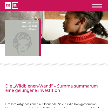
DE
EN
Die „Wildbienen-Wand“ – Summa summarum
eine gelungene Investition
Um Ihre Artgenossinnen auf lohnende Ziele für die Honigproduktion